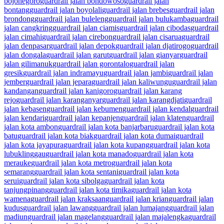
bojonegoro
guardrail jalan bondowoso
guardrail jalan
bontang
guardrail jalan boyolali
guardrail jalan brebes
guardrail jalan
brondong
guardrail jalan buleleng
guardrail jalan bulukamba
guardrail
jalan cangkring
guardrail jalan ciamis
guardrail jalan cibodas
guardrail
jalan cimahi
guardrail jalan cirebon
guardrail jalan cisarua
guardrail
jalan denpasar
guardrail jalan depok
guardrail jalan djatirogo
guardrail
jalan dongala
guardrail jalan garut
guardrail jalan gianyar
guardrail
jalan gilimanuk
guardrail jalan gorontalo
guardrail jalan
gresik
guardrail jalan indramayu
guardrail jalan jambi
guardrail jalan
jember
guardrail jalan jepara
guardrail jalan kaliwungu
guardrail jalan
kandangan
guardrail jalan kanigoro
guardrail jalan karang
rejo
guardrail jalan karanganyar
guardrail jalan karangdjati
guardrail
jalan kebasen
guardrail jalan kebumen
guardrail jalan kendal
guardrail
jalan kendari
guardrail jalan kepanjen
guardrail jalan klaten
guardrail
jalan kota ambon
guardrail jalan kota banjarbaru
guardrail jalan kota
batu
guardrail jalan kota biak
guardrail jalan kota dumai
guardrail
jalan kota jayapura
guardrail jalan kota kupang
guardrail jalan kota
lubuklinggau
guardrail jalan kota manado
guardrail jalan kota
merauke
guardrail jalan kota metro
guardrail jalan kota
semarang
guardrail jalan kota sentani
guardrail jalan kota
serui
guardrail jalan kota sibolga
guardrail jalan kota
tanjungpinang
guardrail jalan kota timika
guardrail jalan kota
wamena
guardrail jalan kraksaan
guardrail jalan krian
guardrail jalan
kudus
guardrail jalan lawang
guardrail jalan lumajang
guardrail jalan
madiun
guardrail jalan magelang
guardrail jalan majalengka
guardrail