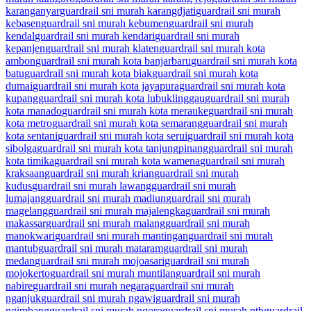
karanganyar
guardrail sni murah karangdjati
guardrail sni murah
kebasen
guardrail sni murah kebumen
guardrail sni murah
kendal
guardrail sni murah kendari
guardrail sni murah
kepanjen
guardrail sni murah klaten
guardrail sni murah kota
ambon
guardrail sni murah kota banjarbaru
guardrail sni murah kota
batu
guardrail sni murah kota biak
guardrail sni murah kota
dumai
guardrail sni murah kota jayapura
guardrail sni murah kota
kupang
guardrail sni murah kota lubuklinggau
guardrail sni murah
kota manado
guardrail sni murah kota merauke
guardrail sni murah
kota metro
guardrail sni murah kota semarang
guardrail sni murah
kota sentani
guardrail sni murah kota serui
guardrail sni murah kota
sibolga
guardrail sni murah kota tanjungpinang
guardrail sni murah
kota timika
guardrail sni murah kota wamena
guardrail sni murah
kraksaan
guardrail sni murah krian
guardrail sni murah
kudus
guardrail sni murah lawang
guardrail sni murah
lumajang
guardrail sni murah madiun
guardrail sni murah
magelang
guardrail sni murah majalengka
guardrail sni murah
makassar
guardrail sni murah malang
guardrail sni murah
manokwari
guardrail sni murah mantingan
guardrail sni murah
mantub
guardrail sni murah mataram
guardrail sni murah
medan
guardrail sni murah mojoasari
guardrail sni murah
mojokerto
guardrail sni murah muntilan
guardrail sni murah
nabire
guardrail sni murah negara
guardrail sni murah
nganjuk
guardrail sni murah ngawi
guardrail sni murah
ngimbang
guardrail sni murah ngoro
guardrail sni murah ntb
guardrail