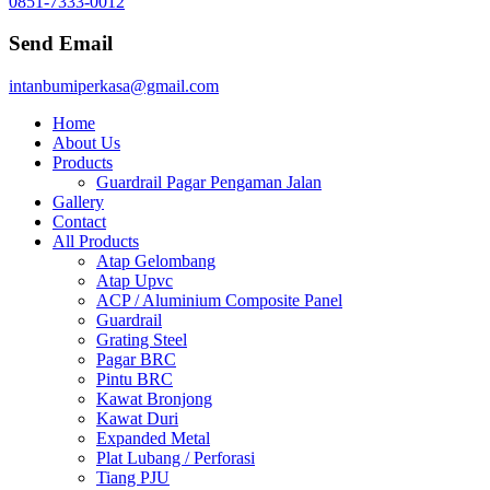
0851-7333-0012
Send Email
intanbumiperkasa@gmail.com
Home
About Us
Products
Guardrail Pagar Pengaman Jalan
Gallery
Contact
All Products
Atap Gelombang
Atap Upvc
ACP / Aluminium Composite Panel
Guardrail
Grating Steel
Pagar BRC
Pintu BRC
Kawat Bronjong
Kawat Duri
Expanded Metal
Plat Lubang / Perforasi
Tiang PJU