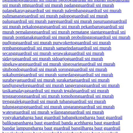
sni murah ntt
guardrail sni murah padang
guardrail sni murah
palangkaraya
guardrail sni murah palembang
guardrail sni murah
palimanan
guardrail sni murah palopo
guardrail sni murah
palu
guardrail sni murah pare
guardrail sni murah pasuruan
guardrail
sni murah pekalongan
guardrail sni murah pekanbaru
guardrail sni
murah pemalang
guardrail sni murah pematang siantar
guardrail sni
murah pontianak
guardrail sni murah probolinggo
guardrail sni murah
pudjon
guardrail sni murah purwokerto
guardrail sni murah
rembang
guardrail sni murah samarinda
guardrail sni murah
secang
guardrail sni murah serawak
guardrail sni murah
sidayu
guardrail sni murah sidoarjo
guardrail sni murah
singkawang
guardrail sni murah singosari
guardrail sni murah
situbondo
guardrail sni murah sorong
guardrail sni murah
sukabumi
guardrail sni murah sumedang
guardrail sni murah
surabaya
guardrail sni murah surakarta
guardrail sni murah
tandjungselor
guardrail sni murah tangerang
guardrail sni murah
tasikamalaya
guardrail sni murah tegal
guardrail sni murah
tenggarong
guardrail sni murah tomohon
guardrail sni murah
trenggalek
guardrail sni murah tuban
guardrail sni murah
tulungagung
guardrail sni murah ungaran
guardrail sni murah
wates
guardrail sni murah wilangan
guardrail sni murah
yogyakarta
harga baut guardrail babangkong
harga baut guardrail
balikpapan
harga baut guardrail banda aceh
harga baut guardrail
bandar lampung
harga baut guardrail bangil
harga baut guardrail