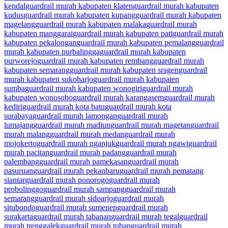
kendal
guardrail murah kabupaten klaten
guardrail murah kabupaten
kudus
guardrail murah kabupaten kupang
guardrail murah kabupaten
magelang
guardrail murah kabupaten malaka
guardrail murah
kabupaten manggarai
guardrail murah kabupaten pati
guardrail murah
kabupaten pekalongan
guardrail murah kabupaten pemalang
guardrail
murah kabupaten purbalingga
guardrail murah kabupaten
purworejo
guardrail murah kabupaten rembang
guardrail murah
kabupaten semarang
guardrail murah kabupaten sragen
guardrail
murah kabupaten sukoharjo
guardrail murah kabupaten
sumba
guardrail murah kabupaten wonogiri
guardrail murah
kabupaten wonosobo
guardrail murah karangasem
guardrail murah
kediri
guardrail murah kota batu
guardrail murah kota
surabaya
guardrail murah lamongan
guardrail murah
lumajang
guardrail murah madiun
guardrail murah magetan
guardrail
murah malang
guardrail murah medan
guardrail murah
mojokerto
guardrail murah nganjuk
guardrail murah ngawi
guardrail
murah pacitan
guardrail murah padang
guardrail murah
palembang
guardrail murah pamekasan
guardrail murah
pasuruan
guardrail murah pekanbaru
guardrail murah pematang
siantar
guardrail murah ponorogo
guardrail murah
probolinggo
guardrail murah sampang
guardrail murah
semarang
guardrail murah sidoarjo
guardrail murah
situbondo
guardrail murah sumenep
guardrail murah
surakarta
guardrail murah tabanan
guardrail murah tegal
guardrail
murah trenggalek
guardrail murah tuban
guardrail murah