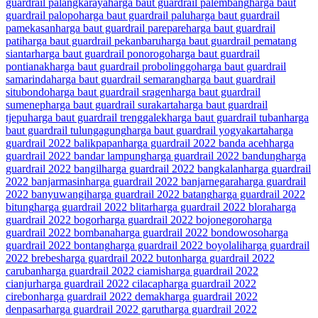
guardrail palangkaraya
harga baut guardrail palembang
harga baut
guardrail palopo
harga baut guardrail palu
harga baut guardrail
pamekasan
harga baut guardrail parepare
harga baut guardrail
pati
harga baut guardrail pekanbaru
harga baut guardrail pematang
siantar
harga baut guardrail ponorogo
harga baut guardrail
pontianak
harga baut guardrail probolinggo
harga baut guardrail
samarinda
harga baut guardrail semarang
harga baut guardrail
situbondo
harga baut guardrail sragen
harga baut guardrail
sumenep
harga baut guardrail surakarta
harga baut guardrail
tjepu
harga baut guardrail trenggalek
harga baut guardrail tuban
harga
baut guardrail tulungagung
harga baut guardrail yogyakarta
harga
guardrail 2022 balikpapan
harga guardrail 2022 banda aceh
harga
guardrail 2022 bandar lampung
harga guardrail 2022 bandung
harga
guardrail 2022 bangil
harga guardrail 2022 bangkalan
harga guardrail
2022 banjarmasin
harga guardrail 2022 banjarnegara
harga guardrail
2022 banyuwangi
harga guardrail 2022 batang
harga guardrail 2022
bitung
harga guardrail 2022 blitar
harga guardrail 2022 blora
harga
guardrail 2022 bogor
harga guardrail 2022 bojonegoro
harga
guardrail 2022 bombana
harga guardrail 2022 bondowoso
harga
guardrail 2022 bontang
harga guardrail 2022 boyolali
harga guardrail
2022 brebes
harga guardrail 2022 buton
harga guardrail 2022
caruban
harga guardrail 2022 ciamis
harga guardrail 2022
cianjur
harga guardrail 2022 cilacap
harga guardrail 2022
cirebon
harga guardrail 2022 demak
harga guardrail 2022
denpasar
harga guardrail 2022 garut
harga guardrail 2022