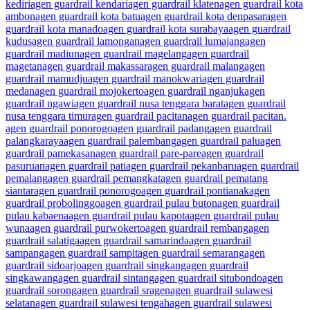
kediri
agen guardrail kendari
agen guardrail klaten
agen guardrail kota
ambon
agen guardrail kota batu
agen guardrail kota denpasar
agen
guardrail kota manado
agen guardrail kota surabaya
agen guardrail
kudus
agen guardrail lamongan
agen guardrail lumajang
agen
guardrail madiun
agen guardrail magelang
agen guardrail
magetan
agen guardrail makassar
agen guardrail malang
agen
guardrail mamudju
agen guardrail manokwari
agen guardrail
medan
agen guardrail mojokerto
agen guardrail nganjuk
agen
guardrail ngawi
agen guardrail nusa tenggara barat
agen guardrail
nusa tenggara timur
agen guardrail pacitan
agen guardrail pacitan.
agen guardrail ponorogo
agen guardrail padang
agen guardrail
palangkaraya
agen guardrail palembang
agen guardrail palu
agen
guardrail pamekasan
agen guardrail pare-pare
agen guardrail
pasuruan
agen guardrail pati
agen guardrail pekanbaru
agen guardrail
pemalang
agen guardrail pemangkat
agen guardrail pematang
siantar
agen guardrail ponorogo
agen guardrail pontianak
agen
guardrail probolinggo
agen guardrail pulau buton
agen guardrail
pulau kabaena
agen guardrail pulau kapota
agen guardrail pulau
wuna
agen guardrail purwokerto
agen guardrail rembang
agen
guardrail salatiga
agen guardrail samarinda
agen guardrail
sampang
agen guardrail sampit
agen guardrail semarang
agen
guardrail sidoarjo
agen guardrail singkang
agen guardrail
singkawang
agen guardrail sintang
agen guardrail situbondo
agen
guardrail sorong
agen guardrail sragen
agen guardrail sulawesi
selatan
agen guardrail sulawesi tengah
agen guardrail sulawesi