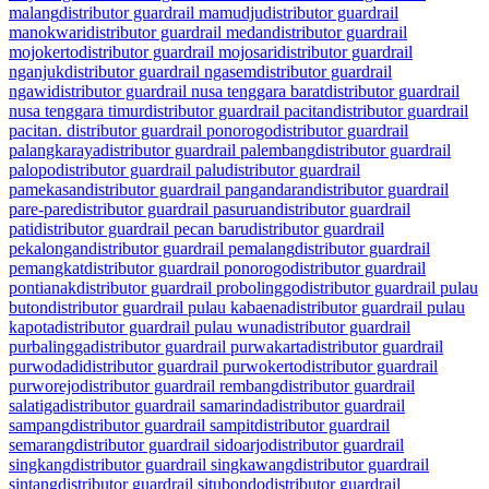
malang
distributor guardrail mamudju
distributor guardrail
manokwari
distributor guardrail medan
distributor guardrail
mojokerto
distributor guardrail mojosari
distributor guardrail
nganjuk
distributor guardrail ngasem
distributor guardrail
ngawi
distributor guardrail nusa tenggara barat
distributor guardrail
nusa tenggara timur
distributor guardrail pacitan
distributor guardrail
pacitan. distributor guardrail ponorogo
distributor guardrail
palangkaraya
distributor guardrail palembang
distributor guardrail
palopo
distributor guardrail palu
distributor guardrail
pamekasan
distributor guardrail pangandaran
distributor guardrail
pare-pare
distributor guardrail pasuruan
distributor guardrail
pati
distributor guardrail pecan baru
distributor guardrail
pekalongan
distributor guardrail pemalang
distributor guardrail
pemangkat
distributor guardrail ponorogo
distributor guardrail
pontianak
distributor guardrail probolinggo
distributor guardrail pulau
buton
distributor guardrail pulau kabaena
distributor guardrail pulau
kapota
distributor guardrail pulau wuna
distributor guardrail
purbalingga
distributor guardrail purwakarta
distributor guardrail
purwodadi
distributor guardrail purwokerto
distributor guardrail
purworejo
distributor guardrail rembang
distributor guardrail
salatiga
distributor guardrail samarinda
distributor guardrail
sampang
distributor guardrail sampit
distributor guardrail
semarang
distributor guardrail sidoarjo
distributor guardrail
singkang
distributor guardrail singkawang
distributor guardrail
sintang
distributor guardrail situbondo
distributor guardrail