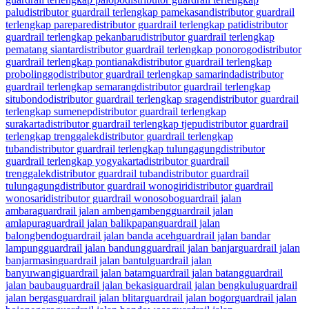
palu
distributor guardrail terlengkap pamekasan
distributor guardrail
terlengkap parepare
distributor guardrail terlengkap pati
distributor
guardrail terlengkap pekanbaru
distributor guardrail terlengkap
pematang siantar
distributor guardrail terlengkap ponorogo
distributor
guardrail terlengkap pontianak
distributor guardrail terlengkap
probolinggo
distributor guardrail terlengkap samarinda
distributor
guardrail terlengkap semarang
distributor guardrail terlengkap
situbondo
distributor guardrail terlengkap sragen
distributor guardrail
terlengkap sumenep
distributor guardrail terlengkap
surakarta
distributor guardrail terlengkap tjepu
distributor guardrail
terlengkap trenggalek
distributor guardrail terlengkap
tuban
distributor guardrail terlengkap tulungagung
distributor
guardrail terlengkap yogyakarta
distributor guardrail
trenggalek
distributor guardrail tuban
distributor guardrail
tulungagung
distributor guardrail wonogiri
distributor guardrail
wonosari
distributor guardrail wonosobo
guardrail jalan
ambara
guardrail jalan ambengambeng
guardrail jalan
amlapura
guardrail jalan balikpapan
guardrail jalan
balongbendo
guardrail jalan banda aceh
guardrail jalan bandar
lampung
guardrail jalan bandung
guardrail jalan banjar
guardrail jalan
banjarmasin
guardrail jalan bantul
guardrail jalan
banyuwangi
guardrail jalan batam
guardrail jalan batang
guardrail
jalan baubau
guardrail jalan bekasi
guardrail jalan bengkulu
guardrail
jalan bergas
guardrail jalan blitar
guardrail jalan bogor
guardrail jalan