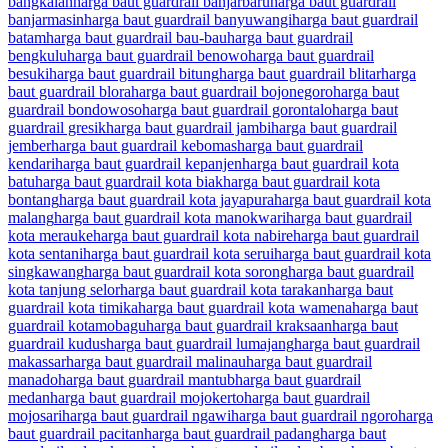
bangkalan
harga baut guardrail banjarbaru
harga baut guardrail
banjarmasin
harga baut guardrail banyuwangi
harga baut guardrail
batam
harga baut guardrail bau-bau
harga baut guardrail
bengkulu
harga baut guardrail benowo
harga baut guardrail
besuki
harga baut guardrail bitung
harga baut guardrail blitar
harga
baut guardrail blora
harga baut guardrail bojonegoro
harga baut
guardrail bondowoso
harga baut guardrail gorontalo
harga baut
guardrail gresik
harga baut guardrail jambi
harga baut guardrail
jember
harga baut guardrail kebomas
harga baut guardrail
kendari
harga baut guardrail kepanjen
harga baut guardrail kota
batu
harga baut guardrail kota biak
harga baut guardrail kota
bontang
harga baut guardrail kota jayapura
harga baut guardrail kota
malang
harga baut guardrail kota manokwari
harga baut guardrail
kota merauke
harga baut guardrail kota nabire
harga baut guardrail
kota sentani
harga baut guardrail kota serui
harga baut guardrail kota
singkawang
harga baut guardrail kota sorong
harga baut guardrail
kota tanjung selor
harga baut guardrail kota tarakan
harga baut
guardrail kota timika
harga baut guardrail kota wamena
harga baut
guardrail kotamobagu
harga baut guardrail kraksaan
harga baut
guardrail kudus
harga baut guardrail lumajang
harga baut guardrail
makassar
harga baut guardrail malinau
harga baut guardrail
manado
harga baut guardrail mantub
harga baut guardrail
medan
harga baut guardrail mojokerto
harga baut guardrail
mojosari
harga baut guardrail ngawi
harga baut guardrail ngoro
harga
baut guardrail pacitan
harga baut guardrail padang
harga baut