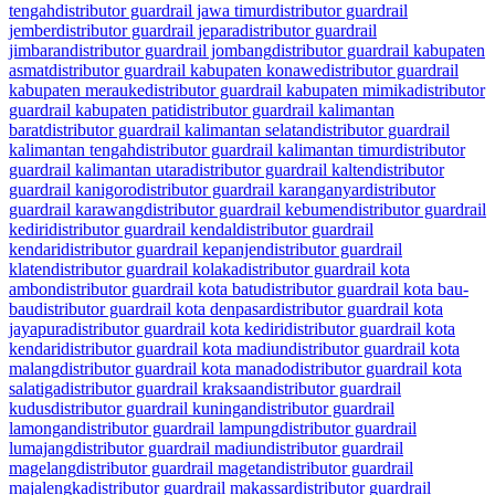
tengah
distributor guardrail jawa timur
distributor guardrail
jember
distributor guardrail jepara
distributor guardrail
jimbaran
distributor guardrail jombang
distributor guardrail kabupaten
asmat
distributor guardrail kabupaten konawe
distributor guardrail
kabupaten merauke
distributor guardrail kabupaten mimika
distributor
guardrail kabupaten pati
distributor guardrail kalimantan
barat
distributor guardrail kalimantan selatan
distributor guardrail
kalimantan tengah
distributor guardrail kalimantan timur
distributor
guardrail kalimantan utara
distributor guardrail kalten
distributor
guardrail kanigoro
distributor guardrail karanganyar
distributor
guardrail karawang
distributor guardrail kebumen
distributor guardrail
kediri
distributor guardrail kendal
distributor guardrail
kendari
distributor guardrail kepanjen
distributor guardrail
klaten
distributor guardrail kolaka
distributor guardrail kota
ambon
distributor guardrail kota batu
distributor guardrail kota bau-
bau
distributor guardrail kota denpasar
distributor guardrail kota
jayapura
distributor guardrail kota kediri
distributor guardrail kota
kendari
distributor guardrail kota madiun
distributor guardrail kota
malang
distributor guardrail kota manado
distributor guardrail kota
salatiga
distributor guardrail kraksaan
distributor guardrail
kudus
distributor guardrail kuningan
distributor guardrail
lamongan
distributor guardrail lampung
distributor guardrail
lumajang
distributor guardrail madiun
distributor guardrail
magelang
distributor guardrail magetan
distributor guardrail
majalengka
distributor guardrail makassar
distributor guardrail