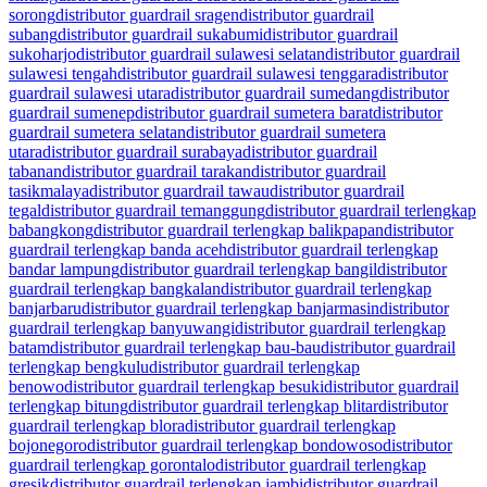
sorong
distributor guardrail sragen
distributor guardrail
subang
distributor guardrail sukabumi
distributor guardrail
sukoharjo
distributor guardrail sulawesi selatan
distributor guardrail
sulawesi tengah
distributor guardrail sulawesi tenggara
distributor
guardrail sulawesi utara
distributor guardrail sumedang
distributor
guardrail sumenep
distributor guardrail sumetera barat
distributor
guardrail sumetera selatan
distributor guardrail sumetera
utara
distributor guardrail surabaya
distributor guardrail
tabanan
distributor guardrail tarakan
distributor guardrail
tasikmalaya
distributor guardrail tawau
distributor guardrail
tegal
distributor guardrail temanggung
distributor guardrail terlengkap
babangkong
distributor guardrail terlengkap balikpapan
distributor
guardrail terlengkap banda aceh
distributor guardrail terlengkap
bandar lampung
distributor guardrail terlengkap bangil
distributor
guardrail terlengkap bangkalan
distributor guardrail terlengkap
banjarbaru
distributor guardrail terlengkap banjarmasin
distributor
guardrail terlengkap banyuwangi
distributor guardrail terlengkap
batam
distributor guardrail terlengkap bau-bau
distributor guardrail
terlengkap bengkulu
distributor guardrail terlengkap
benowo
distributor guardrail terlengkap besuki
distributor guardrail
terlengkap bitung
distributor guardrail terlengkap blitar
distributor
guardrail terlengkap blora
distributor guardrail terlengkap
bojonegoro
distributor guardrail terlengkap bondowoso
distributor
guardrail terlengkap gorontalo
distributor guardrail terlengkap
gresik
distributor guardrail terlengkap jambi
distributor guardrail