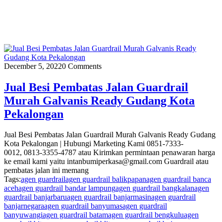
December 5, 2022
0 Comments
Jual Besi Pembatas Jalan Guardrail
Murah Galvanis Ready Gudang Kota
Pekalongan
Jual Besi Pembatas Jalan Guardrail Murah Galvanis Ready Gudang
Kota Pekalongan | Hubungi Marketing Kami 0851-7333-
0012, 0813-3355-4787 atau Kirimkan permintaan penawaran harga
ke email kami yaitu intanbumiperkasa@gmail.com Guardrail atau
pembatas jalan ini memang
Tags:
agen guardrail
agen guardrail balikpapan
agen guardrail banca
aceh
agen guardrail bandar lampung
agen guardrail bangkalan
agen
guardrail banjarbaru
agen guardrail banjarmasin
agen guardrail
banjarnegara
agen guardrail banyumas
agen guardrail
banyuwangi
agen guardrail batam
agen guardrail bengkulu
agen