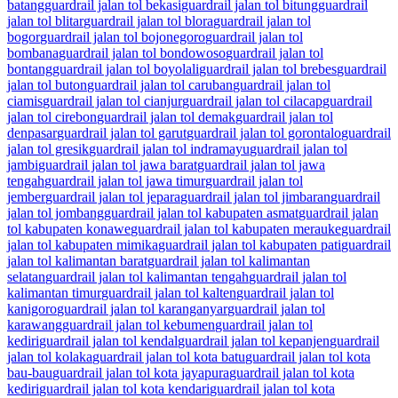
batang
guardrail jalan tol bekasi
guardrail jalan tol bitung
guardrail
jalan tol blitar
guardrail jalan tol blora
guardrail jalan tol
bogor
guardrail jalan tol bojonegoro
guardrail jalan tol
bombana
guardrail jalan tol bondowoso
guardrail jalan tol
bontang
guardrail jalan tol boyolali
guardrail jalan tol brebes
guardrail
jalan tol buton
guardrail jalan tol caruban
guardrail jalan tol
ciamis
guardrail jalan tol cianjur
guardrail jalan tol cilacap
guardrail
jalan tol cirebon
guardrail jalan tol demak
guardrail jalan tol
denpasar
guardrail jalan tol garut
guardrail jalan tol gorontalo
guardrail
jalan tol gresik
guardrail jalan tol indramayu
guardrail jalan tol
jambi
guardrail jalan tol jawa barat
guardrail jalan tol jawa
tengah
guardrail jalan tol jawa timur
guardrail jalan tol
jember
guardrail jalan tol jepara
guardrail jalan tol jimbaran
guardrail
jalan tol jombang
guardrail jalan tol kabupaten asmat
guardrail jalan
tol kabupaten konawe
guardrail jalan tol kabupaten merauke
guardrail
jalan tol kabupaten mimika
guardrail jalan tol kabupaten pati
guardrail
jalan tol kalimantan barat
guardrail jalan tol kalimantan
selatan
guardrail jalan tol kalimantan tengah
guardrail jalan tol
kalimantan timur
guardrail jalan tol kalten
guardrail jalan tol
kanigoro
guardrail jalan tol karanganyar
guardrail jalan tol
karawang
guardrail jalan tol kebumen
guardrail jalan tol
kediri
guardrail jalan tol kendal
guardrail jalan tol kepanjen
guardrail
jalan tol kolaka
guardrail jalan tol kota batu
guardrail jalan tol kota
bau-bau
guardrail jalan tol kota jayapura
guardrail jalan tol kota
kediri
guardrail jalan tol kota kendari
guardrail jalan tol kota