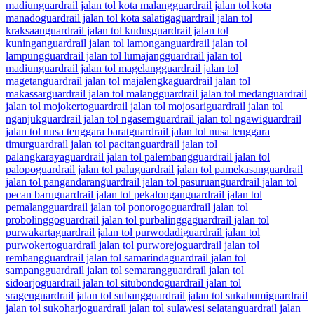
madiun
guardrail jalan tol kota malang
guardrail jalan tol kota
manado
guardrail jalan tol kota salatiga
guardrail jalan tol
kraksaan
guardrail jalan tol kudus
guardrail jalan tol
kuningan
guardrail jalan tol lamongan
guardrail jalan tol
lampung
guardrail jalan tol lumajang
guardrail jalan tol
madiun
guardrail jalan tol magelang
guardrail jalan tol
magetan
guardrail jalan tol majalengka
guardrail jalan tol
makassar
guardrail jalan tol malang
guardrail jalan tol medan
guardrail
jalan tol mojokerto
guardrail jalan tol mojosari
guardrail jalan tol
nganjuk
guardrail jalan tol ngasem
guardrail jalan tol ngawi
guardrail
jalan tol nusa tenggara barat
guardrail jalan tol nusa tenggara
timur
guardrail jalan tol pacitan
guardrail jalan tol
palangkaraya
guardrail jalan tol palembang
guardrail jalan tol
palopo
guardrail jalan tol palu
guardrail jalan tol pamekasan
guardrail
jalan tol pangandaran
guardrail jalan tol pasuruan
guardrail jalan tol
pecan baru
guardrail jalan tol pekalongan
guardrail jalan tol
pemalang
guardrail jalan tol ponorogo
guardrail jalan tol
probolinggo
guardrail jalan tol purbalingga
guardrail jalan tol
purwakarta
guardrail jalan tol purwodadi
guardrail jalan tol
purwokerto
guardrail jalan tol purworejo
guardrail jalan tol
rembang
guardrail jalan tol samarinda
guardrail jalan tol
sampang
guardrail jalan tol semarang
guardrail jalan tol
sidoarjo
guardrail jalan tol situbondo
guardrail jalan tol
sragen
guardrail jalan tol subang
guardrail jalan tol sukabumi
guardrail
jalan tol sukoharjo
guardrail jalan tol sulawesi selatan
guardrail jalan