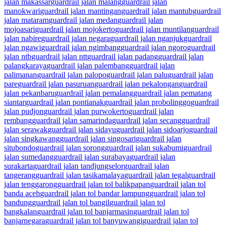
jalan makassar
guardrail jalan malang
guardrail jalan
manokwari
guardrail jalan mantingan
guardrail jalan mantub
guardrail
jalan mataram
guardrail jalan medan
guardrail jalan
mojoasari
guardrail jalan mojokerto
guardrail jalan muntilan
guardrail
jalan nabire
guardrail jalan negara
guardrail jalan nganjuk
guardrail
jalan ngawi
guardrail jalan ngimbang
guardrail jalan ngoro
guardrail
jalan ntb
guardrail jalan ntt
guardrail jalan padang
guardrail jalan
palangkaraya
guardrail jalan palembang
guardrail jalan
palimanan
guardrail jalan palopo
guardrail jalan palu
guardrail jalan
pare
guardrail jalan pasuruan
guardrail jalan pekalongan
guardrail
jalan pekanbaru
guardrail jalan pemalang
guardrail jalan pematang
siantar
guardrail jalan pontianak
guardrail jalan probolinggo
guardrail
jalan pudjon
guardrail jalan purwokerto
guardrail jalan
rembang
guardrail jalan samarinda
guardrail jalan secang
guardrail
jalan serawak
guardrail jalan sidayu
guardrail jalan sidoarjo
guardrail
jalan singkawang
guardrail jalan singosari
guardrail jalan
situbondo
guardrail jalan sorong
guardrail jalan sukabumi
guardrail
jalan sumedang
guardrail jalan surabaya
guardrail jalan
surakarta
guardrail jalan tandjungselor
guardrail jalan
tangerang
guardrail jalan tasikamalaya
guardrail jalan tegal
guardrail
jalan tenggarong
guardrail jalan tol balikpapan
guardrail jalan tol
banda aceh
guardrail jalan tol bandar lampung
guardrail jalan tol
bandung
guardrail jalan tol bangil
guardrail jalan tol
bangkalan
guardrail jalan tol banjarmasin
guardrail jalan tol
banjarnegara
guardrail jalan tol banyuwangi
guardrail jalan tol