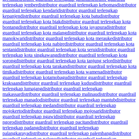
terlengkap jember
distributor guardrail terlengkap kebomas
distributor
guardrail terlengkap kendari
distributor guardrail terlengkap
kepanjen
distributor guardrail terlengkap kota batu
distributor
guardrail terlengkap kota biak
distributor guardrail terlengkap kota
bontang
distributor guardrail terlengkap kota jayapura
distributor
guardrail terlengkap kota malang
distributor guardrail terlengkap kota
manokwari
distributor guardrail terlengkap kota merauke
distributor
guardrail terlengkap kota nabire
distributor guardrail terlengkap kota
sentani
distributor guardrail terlengkap kota serui
distributor guardrail
terlengkap kota singkawang
distributor guardrail terlengkap kota
sorong
distributor guardrail terlengkap kota tanjung selor
distributor
guardrail terlengkap kota tarakan
distributor guardrail terlengkap kota
timika
distributor guardrail terlengkap kota wamena
distributor
guardrail terlengkap kotamobagu
distributor guardrail terlengkap
kraksaan
distributor guardrail terlengkap kudus
distributor guardrail
terlengkap lumajang
distributor guardrail terlengkap
makassar
distributor guardrail terlengkap malinau
distributor guardrail
terlengkap manado
distributor guardrail terlengkap mantub
distributor
guardrail terlengkap medan
distributor guardrail terlengkap
mojokerto
distributor guardrail terlengkap mojosari
distributor
guardrail terlengkap ngawi
distributor guardrail terlengkap
ngoro
distributor guardrail terlengkap pacitan
distributor guardrail
terlengkap padang
distributor guardrail terlengkap
palangkaraya
distributor guardrail terlengkap palembang
distributor
guardrail terlengkap palopo
distributor guardrail terlengkap