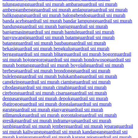
tulungagung
guardrail sni murah ambara
guardrail sni murah
ambengambeng
guardrail sni murah amlapura
guardrail sni murah
balikpapan
guardrail sni murah balongbendo
guardrail sni murah
banda aceh
guardrail sni murah bandar lampung
guardrail sni murah
bandung
guardrail sni murah banjar
guardrail sni murah
banjarmasin
guardrail sni murah bantul
guardrail sni murah
banyuwangi
guardrail sni murah batam
guardrail sni murah
batang
guardrail sni murah baubau
guardrail sni murah
bekasi
guardrail sni murah bengkulu
guardrail sni murah
bergas
guardrail sni murah blitar
guardrail sni murah bogor
guardrail
sni murah bojonegoro
guardrail sni murah bondowoso
guardrail sni
murah bontang
guardrail sni murah boyolali
guardrail sni murah
brebes
guardrail sni murah brondong
guardrail sni murah
buleleng
guardrail sni murah bulukamba
guardrail sni murah
cangkring
guardrail sni murah ciamis
guardrail sni murah
cibodas
guardrail sni murah cimahi
guardrail sni murah
cirebon
guardrail sni murah cisarua
guardrail sni murah
denpasar
guardrail sni murah depok
guardrail sni murah
djatirogo
guardrail sni murah dongala
guardrail sni murah
garut
guardrail sni murah gianyar
guardrail sni murah
gilimanuk
guardrail sni murah gorontalo
guardrail sni murah
gresik
guardrail sni murah indramayu
guardrail sni murah
jambi
guardrail sni murah jember
guardrail sni murah jepara
guardrail
sni murah kaliwungu
guardrail sni murah kandangan
guardrail sni
murah kanigoro
guardrail sni murah karang rejo
guardrail sni murah