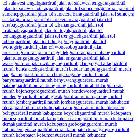
tol sulawesi tengah
guardrail jalan tol sulawesi tenggara
guardrail
jalan tol sulawesi utara
guardrail jalan tol sumedang
guardrail jalan tol
sumenep
guardrail jalan tol sumetera barat
guardrail jalan tol sumetera
selatan
guardrail jalan tol sumetera utara
guardrail jalan tol
surabaya
guardrail jalan tol tabanan
guardrail jalan tol
tasikmalaya
guardrail jalan tol tegal
guardrail jalan tol
temanggung
guardrail jalan tol trenggalek
guardrail jalan tol
tuban
guardrail jalan tol tulungagung
guardrail jalan tol
wonogiri
guardrail jalan tol wonosobo
guardrail jalan
tomohon
guardrail jalan trenggalek
guardrail jalan tuban
guardrail
jalan tulungagung
guardrail jalan ungaran
guardrail jalan
wates
guardrail jalan wilangan
guardrail jalan yogyakarta
guardrail
murah banca aceh
guardrail murah bandar lampung
guardrail murah
bangkalan
guardrail murah banjarnegara
guardrail murah
banyumas
guardrail murah banyuwangi
guardrail murah
batam
guardrail murah bengkulu
guardrail murah blitar
guardrail
murah bojonergoro
guardrail murah bondowoso
guardrail murah
buleleng
guardrail murah gresik
guardrail murah jambi
guardrail
murah jember
guardrail murah jombang
guardrail murah kabubaten
blora
guardrail murah kabupaten alor
guardrail murah kabupaten
belu
guardrail murah kabupaten boyolali
guardrail murah kabupaten
brebes
guardrail murah kabupaten cilacap
guardrail murah kabupaten
demak
guardrail murah kabupaten grobogan
guardrail murah
kabupaten jepara
guardrail murah kabupaten karanganyar
guardrail
murah kabupaten kebumen
guardrail murah kabupaten