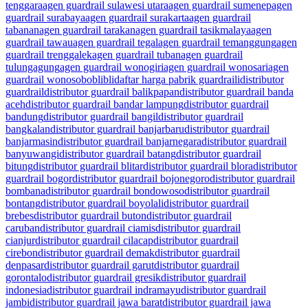
tenggara
agen guardrail sulawesi utara
agen guardrail sumenep
agen
guardrail surabaya
agen guardrail surakarta
agen guardrail
tabanan
agen guardrail tarakan
agen guardrail tasikmalaya
agen
guardrail tawau
agen guardrail tegal
agen guardrail temanggung
agen
guardrail trenggalek
agen guardrail tuban
agen guardrail
tulungagung
agen guardrail wonogiri
agen guardrail wonosari
agen
guardrail wonosobo
blibli
daftar harga pabrik guardraili
distributor
guardrail
distributor guardrail balikpapan
distributor guardrail banda
aceh
distributor guardrail bandar lampung
distributor guardrail
bandung
distributor guardrail bangil
distributor guardrail
bangkalan
distributor guardrail banjarbaru
distributor guardrail
banjarmasin
distributor guardrail banjarnegara
distributor guardrail
banyuwangi
distributor guardrail batang
distributor guardrail
bitung
distributor guardrail blitar
distributor guardrail blora
distributor
guardrail bogor
distributor guardrail bojonegoro
distributor guardrail
bombana
distributor guardrail bondowoso
distributor guardrail
bontang
distributor guardrail boyolali
distributor guardrail
brebes
distributor guardrail buton
distributor guardrail
caruban
distributor guardrail ciamis
distributor guardrail
cianjur
distributor guardrail cilacap
distributor guardrail
cirebon
distributor guardrail demak
distributor guardrail
denpasar
distributor guardrail garut
distributor guardrail
gorontalo
distributor guardrail gresik
distributor guardrail
indonesia
distributor guardrail indramayu
distributor guardrail
jambi
distributor guardrail jawa barat
distributor guardrail jawa