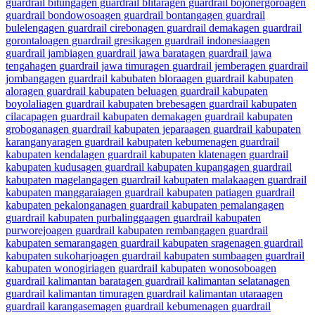
guardrail bitung
agen guardrail blitar
agen guardrail bojonergoro
agen
guardrail bondowoso
agen guardrail bontang
agen guardrail
buleleng
agen guardrail cirebon
agen guardrail demak
agen guardrail
gorontalo
agen guardrail gresik
agen guardrail indonesia
agen
guardrail jambi
agen guardrail jawa barat
agen guardrail jawa
tengah
agen guardrail jawa timur
agen guardrail jember
agen guardrail
jombang
agen guardrail kabubaten blora
agen guardrail kabupaten
alor
agen guardrail kabupaten belu
agen guardrail kabupaten
boyolali
agen guardrail kabupaten brebes
agen guardrail kabupaten
cilacap
agen guardrail kabupaten demak
agen guardrail kabupaten
grobogan
agen guardrail kabupaten jepara
agen guardrail kabupaten
karanganyar
agen guardrail kabupaten kebumen
agen guardrail
kabupaten kendal
agen guardrail kabupaten klaten
agen guardrail
kabupaten kudus
agen guardrail kabupaten kupang
agen guardrail
kabupaten magelang
agen guardrail kabupaten malaka
agen guardrail
kabupaten manggarai
agen guardrail kabupaten pati
agen guardrail
kabupaten pekalongan
agen guardrail kabupaten pemalang
agen
guardrail kabupaten purbalingga
agen guardrail kabupaten
purworejo
agen guardrail kabupaten rembang
agen guardrail
kabupaten semarang
agen guardrail kabupaten sragen
agen guardrail
kabupaten sukoharjo
agen guardrail kabupaten sumba
agen guardrail
kabupaten wonogiri
agen guardrail kabupaten wonosobo
agen
guardrail kalimantan barat
agen guardrail kalimantan selatan
agen
guardrail kalimantan timur
agen guardrail kalimantan utara
agen
guardrail karangasem
agen guardrail kebumen
agen guardrail