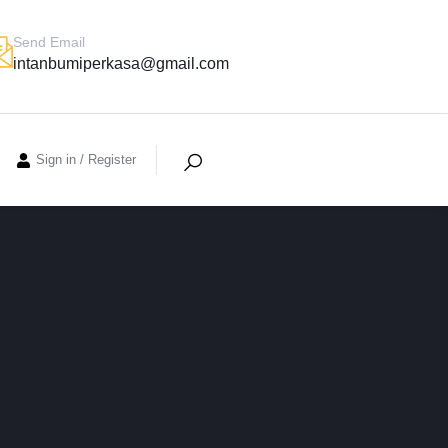
Send Email
intanbumiperkasa@gmail.com
Sign in
/
Register