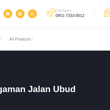
Call Agent
0851-7333-0012
t
All Products
gaman Jalan Ubud